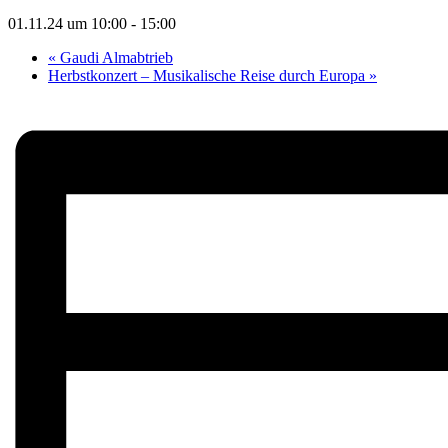
01.11.24 um 10:00
-
15:00
«
Gaudi Almabtrieb
Herbstkonzert – Musikalische Reise durch Europa
»